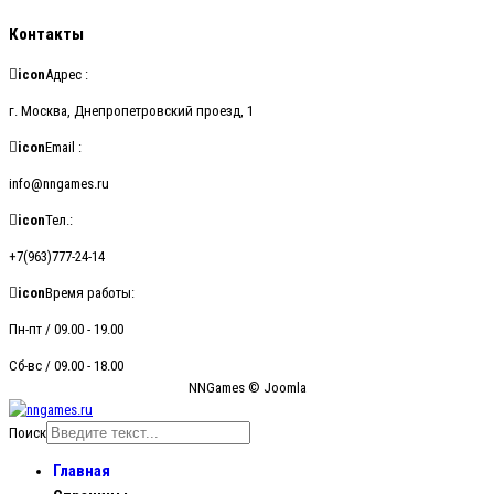
Контакты
icon
Адрес :
г. Москва, Днепропетровский проезд, 1
icon
Email :
info@nngames.ru
icon
Тел.:
+7(963)777-24-14
icon
Время работы:
Пн-пт / 09.00 - 19.00
Сб-вс / 09.00 - 18.00
NNGames © Joomla
Поиск
Главная