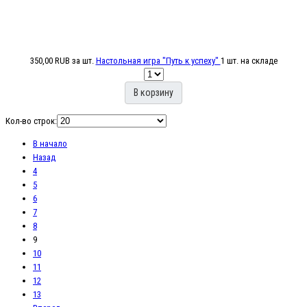
350,00 RUB
за шт.
Настольная игра "Путь к успеху"
1 шт. на складе
В корзину
Кол-во строк:
В начало
Назад
4
5
6
7
8
9
10
11
12
13